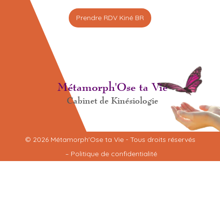
Prendre RDV Kiné BR
Métamorph'Ose ta Vie
Cabinet de Kinésiologie
© 2026 Métamorph'Ose ta Vie - Tous droits réservés
–
Politique de confidentialité