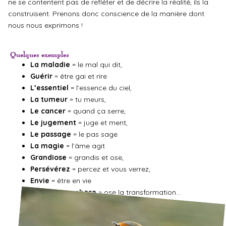
ne se contentent pas de refléter et de décrire la réalité, ils la
construisent. Prenons donc conscience de la manière dont
nous nous exprimons !
Quelques exemples
La maladie
= le mal qui dit,
Guérir
= être gai et rire
L’essentiel
= l’essence du ciel,
La tumeur
= tu meurs,
Le cancer
= quand ça serre,
Le jugement
= juge et ment,
Le passage
= le pas sage
La magie
= l’âme agit
Grandiose
= grandis et ose,
Persévérez
= percez et vous verrez,
Envie
= être en vie
La métamorphose
= ose la transformation…